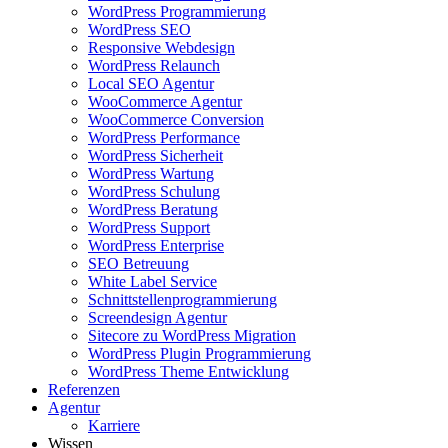
WordPress Programmierung
WordPress SEO
Responsive Webdesign
WordPress Relaunch
Local SEO Agentur
WooCommerce Agentur
WooCommerce Conversion
WordPress Performance
WordPress Sicherheit
WordPress Wartung
WordPress Schulung
WordPress Beratung
WordPress Support
WordPress Enterprise
SEO Betreuung
White Label Service
Schnittstellenprogrammierung
Screendesign Agentur
Sitecore zu WordPress Migration
WordPress Plugin Programmierung
WordPress Theme Entwicklung
Referenzen
Agentur
Karriere
Wissen