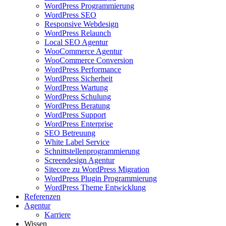
WordPress Programmierung
WordPress SEO
Responsive Webdesign
WordPress Relaunch
Local SEO Agentur
WooCommerce Agentur
WooCommerce Conversion
WordPress Performance
WordPress Sicherheit
WordPress Wartung
WordPress Schulung
WordPress Beratung
WordPress Support
WordPress Enterprise
SEO Betreuung
White Label Service
Schnittstellenprogrammierung
Screendesign Agentur
Sitecore zu WordPress Migration
WordPress Plugin Programmierung
WordPress Theme Entwicklung
Referenzen
Agentur
Karriere
Wissen