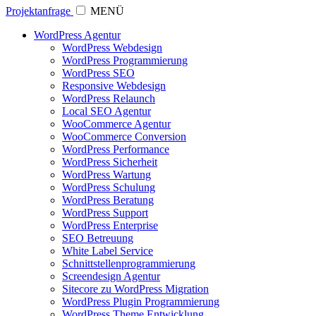
Projektanfrage
MENÜ
WordPress Agentur
WordPress Webdesign
WordPress Programmierung
WordPress SEO
Responsive Webdesign
WordPress Relaunch
Local SEO Agentur
WooCommerce Agentur
WooCommerce Conversion
WordPress Performance
WordPress Sicherheit
WordPress Wartung
WordPress Schulung
WordPress Beratung
WordPress Support
WordPress Enterprise
SEO Betreuung
White Label Service
Schnittstellenprogrammierung
Screendesign Agentur
Sitecore zu WordPress Migration
WordPress Plugin Programmierung
WordPress Theme Entwicklung