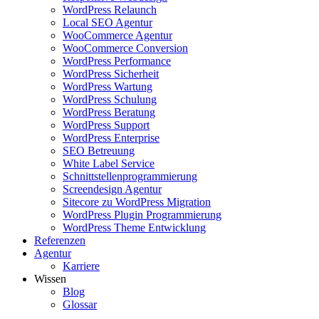
WordPress Relaunch
Local SEO Agentur
WooCommerce Agentur
WooCommerce Conversion
WordPress Performance
WordPress Sicherheit
WordPress Wartung
WordPress Schulung
WordPress Beratung
WordPress Support
WordPress Enterprise
SEO Betreuung
White Label Service
Schnittstellenprogrammierung
Screendesign Agentur
Sitecore zu WordPress Migration
WordPress Plugin Programmierung
WordPress Theme Entwicklung
Referenzen
Agentur
Karriere
Wissen
Blog
Glossar