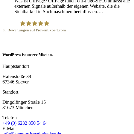
Was ist OffPage? OffPage (auch Off-Page-SEO) umfasst alle
externen Signale außerhalb der eigenen Website, die die
Sichtbarkeit in Suchmaschinen beeinflussen….
38
Bewertungen auf ProvenExpert.com
Internetagentur Kreativdenker GmbH
WordPress ist unsere Mission.
Hauptstandort
Hafenstraße 39
67346 Speyer
Standort
Dingolfinger Straße 15
81673 München
Telefon
+49 (0) 6232 850 54 64
E-Mail
info@agentur-kreativdenker.de