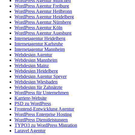
WordPress Agentur München
WordPress Agentur Freiburg
WordPress Agentur Heilbronn
WordPress Agentur Heidelberg
WordPress Agentur Nürnberg
WordPress Agentur Köln
WordPress Agentur Augsburg
Internetagentur Heidelberg
Internetagentur Karlsruhe
Internetagentur Mannheim
Webdesign Agentur
Webdesign Mannheim
Webdesign Mainz
Webdesign Heidelberg
Webdesign Agentur Speyer
Webdesign Wiesbaden
Webdesign für Zahnärzte
WordPress für Unternehmen
Karriere-Website
PSD zu WordPress
Frontend-Entwicklung Agentur
WordPress Enterprise Hosting
WordPress Dienstleistungen
TYPO3 zu WordPress Migration
Laravel Agentur