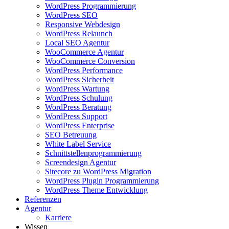
WordPress Programmierung
WordPress SEO
Responsive Webdesign
WordPress Relaunch
Local SEO Agentur
WooCommerce Agentur
WooCommerce Conversion
WordPress Performance
WordPress Sicherheit
WordPress Wartung
WordPress Schulung
WordPress Beratung
WordPress Support
WordPress Enterprise
SEO Betreuung
White Label Service
Schnittstellenprogrammierung
Screendesign Agentur
Sitecore zu WordPress Migration
WordPress Plugin Programmierung
WordPress Theme Entwicklung
Referenzen
Agentur
Karriere
Wissen