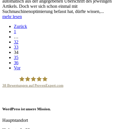
automatisch aus der angegebenen Überschrift des jeweiligen
Artikels. Doch wer sich schon einmal mit
Suchmaschinenoptimierung befasst hat, dürfte wissen,...
mehr lesen
Zurück
1
…
32
33
34
35
36
Vor
38
Bewertungen auf ProvenExpert.com
Internetagentur Kreativdenker GmbH
WordPress ist unsere Mission.
Hauptstandort