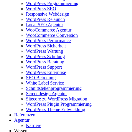
WordPress Programmierung
WordPress SEO
Responsive Webdesign
WordPress Relaunch
Local SEO Agentur
WooCommerce Agentur
WooCommerce Conversion
WordPress Performance
WordPress Sicherheit
WordPress Wartung
WordPress Schulung
WordPress Beratung
WordPress Support
WordPress Enterprise
SEO Betreuung
White Label Service
Schnittstellenprogrammierung
Screendesign Agentur
Sitecore zu WordPress Migration
WordPress Plugin Programmierung
WordPress Theme Entwicklung
Referenzen
Agentur
Karriere
Wissen