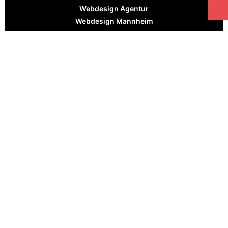
Webdesign Agentur
Webdesign Mannheim
Webdesign Mainz
Webdesign Heidelberg
Webdesign Agentur Speyer
Webdesign Wiesbaden
Webdesign für Zahnärzte
WordPress für Unternehmen
Karriere-Website
PSD zu WordPress
Frontend-Entwicklung Agentur
WordPress Enterprise Hosting
WordPress Dienstleistungen
TYPO3 zu WordPress Migration
Laravel Agentur
© 2026 Internetagentur Kreativdenker GmbH