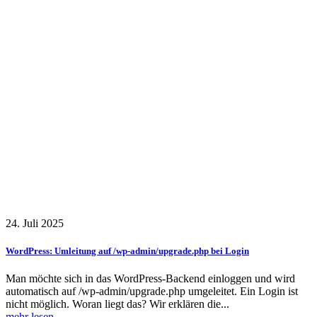
24. Juli 2025
WordPress: Umleitung auf /wp-admin/upgrade.php bei Login
Man möchte sich in das WordPress-Backend einloggen und wird
automatisch auf /wp-admin/upgrade.php umgeleitet. Ein Login ist
nicht möglich. Woran liegt das? Wir erklären die...
mehr lesen