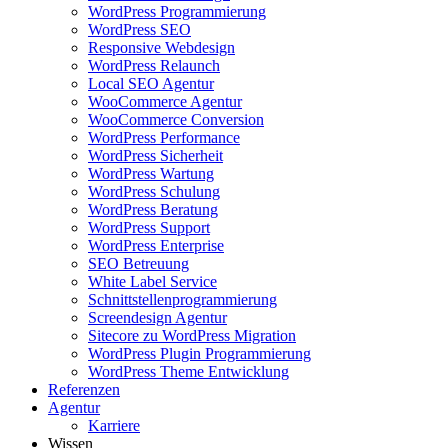
WordPress Programmierung
WordPress SEO
Responsive Webdesign
WordPress Relaunch
Local SEO Agentur
WooCommerce Agentur
WooCommerce Conversion
WordPress Performance
WordPress Sicherheit
WordPress Wartung
WordPress Schulung
WordPress Beratung
WordPress Support
WordPress Enterprise
SEO Betreuung
White Label Service
Schnittstellenprogrammierung
Screendesign Agentur
Sitecore zu WordPress Migration
WordPress Plugin Programmierung
WordPress Theme Entwicklung
Referenzen
Agentur
Karriere
Wissen