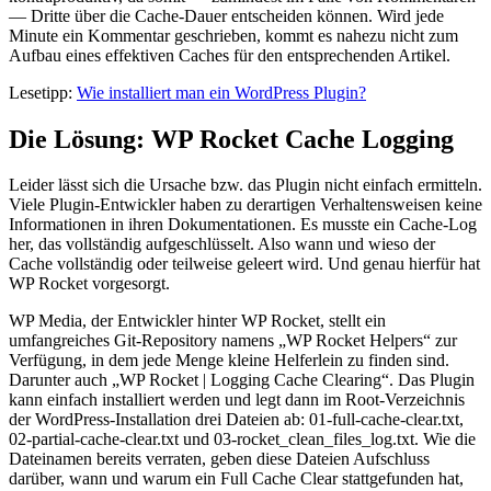
— Dritte über die Cache-Dauer entscheiden können. Wird jede
Minute ein Kommentar geschrieben, kommt es nahezu nicht zum
Aufbau eines effektiven Caches für den entsprechenden Artikel.
Lesetipp:
Wie installiert man ein WordPress Plugin?
Die Lösung: WP Rocket Cache Logging
Leider lässt sich die Ursache bzw. das Plugin nicht einfach ermitteln.
Viele Plugin-Entwickler haben zu derartigen Verhaltensweisen keine
Informationen in ihren Dokumentationen. Es musste ein Cache-Log
her, das vollständig aufgeschlüsselt. Also wann und wieso der
Cache vollständig oder teilweise geleert wird. Und genau hierfür hat
WP Rocket vorgesorgt.
WP Media, der Entwickler hinter WP Rocket, stellt ein
umfangreiches Git-Repository namens „WP Rocket Helpers“ zur
Verfügung, in dem jede Menge kleine Helferlein zu finden sind.
Darunter auch „WP Rocket | Logging Cache Clearing“. Das Plugin
kann einfach installiert werden und legt dann im Root-Verzeichnis
der WordPress-Installation drei Dateien ab: 01-full-cache-clear.txt,
02-partial-cache-clear.txt und 03-rocket_clean_files_log.txt. Wie die
Dateinamen bereits verraten, geben diese Dateien Aufschluss
darüber, wann und warum ein Full Cache Clear stattgefunden hat,