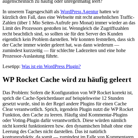
augenscheinlich zu häufig oder unregelmäßig leert?
In unserem Tagesgeschäft als
WordPress Agentur
hatten wir
kürzlich den Fall, dass eine Webseite mit recht ansehnlichen Traffic-
Zahlen (über 1 Mio Seiten-Aufrufe pro Monat) immer wieder an das
Limit des Prozessors gestoßen ist. Wenngleich die Zugriffszahlen
recht beachtlich sind, so sollten sie für den Server des Kunden
eigentlich kein Problem darstellen. Wir konnten feststellen, dass sich
der Cache immer wieder geleert hat, was dann wiederum —
zumindest kurzzeitig — für schlechte Ladezeiten und eine hohe
Prozessor-Auslastung führte.
Lesetipp:
Was ist ein WordPress Plugin?
WP Rocket Cache wird zu häufig geleert
Das Problem: Sofern die Konfiguration von WP Rocket korrekt ist,
sprich die Cache-Speicherdauer auf beispielsweise 12 Stunden
gesetzt wurde, sind in der Regel andere Plugins für einen Cache
Clear verantwortlich. Sprich, irgendein Plugin nutzt die WP Rocket
Funktion, den Cache zu leeren. Häufig sind Kommentar-Plugins
oder Voting-Plugin dafür verantwortlich. Diese würden nämlich
nicht korrekt funktionieren bzw. den dynamischen Inhalt ohne eine
Leerung des Caches nicht darstellen. Das ist natürlich
kontraproduktiv, da somit — zumindest im Falle von Kommentaren