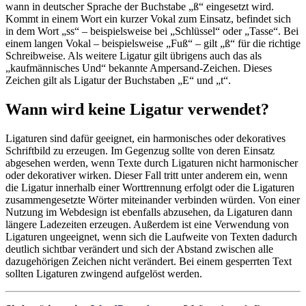
wann in deutscher Sprache der Buchstabe „ß“ eingesetzt wird.
Kommt in einem Wort ein kurzer Vokal zum Einsatz, befindet sich
in dem Wort „ss“ – beispielsweise bei „Schlüssel“ oder „Tasse“. Bei
einem langen Vokal – beispielsweise „Fuß“ – gilt „ß“ für die richtige
Schreibweise. Als weitere Ligatur gilt übrigens auch das als
„kaufmännisches Und“ bekannte Ampersand-Zeichen. Dieses
Zeichen gilt als Ligatur der Buchstaben „E“ und „t“.
Wann wird keine Ligatur verwendet?
Ligaturen sind dafür geeignet, ein harmonisches oder dekoratives
Schriftbild zu erzeugen. Im Gegenzug sollte von deren Einsatz
abgesehen werden, wenn Texte durch Ligaturen nicht harmonischer
oder dekorativer wirken. Dieser Fall tritt unter anderem ein, wenn
die Ligatur innerhalb einer Worttrennung erfolgt oder die Ligaturen
zusammengesetzte Wörter miteinander verbinden würden. Von einer
Nutzung im Webdesign ist ebenfalls abzusehen, da Ligaturen dann
längere Ladezeiten erzeugen. Außerdem ist eine Verwendung von
Ligaturen ungeeignet, wenn sich die Laufweite von Texten dadurch
deutlich sichtbar verändert und sich der Abstand zwischen alle
dazugehörigen Zeichen nicht verändert. Bei einem gesperrten Text
sollten Ligaturen zwingend aufgelöst werden.