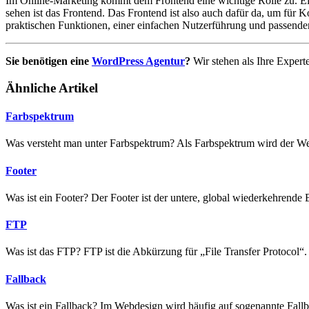
Im Online-Marketing kommt dem Frontend eine wichtige Rolle zu. Ein
sehen ist das Frontend. Das Frontend ist also auch dafür da, um für 
praktischen Funktionen, einer einfachen Nutzerführung und passende
Sie benötigen eine
WordPress Agentur
?
Wir stehen als Ihre Expert
Ähnliche Artikel
Farbspektrum
Was versteht man unter Farbspektrum? Als Farbspektrum wird der Wel
Footer
Was ist ein Footer? Der Footer ist der untere, global wiederkehrende 
FTP
Was ist das FTP? FTP ist die Abkürzung für „File Transfer Protocol
Fallback
Was ist ein Fallback? Im Webdesign wird häufig auf sogenannte Fallb