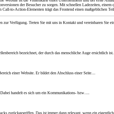
e Website ist die Visitenkarte eines Unternehmens und der erste Anlau
Konversionen der Besucher zu sorgen. Mit schnellen Ladezeiten, einem 
n Call-to-Action-Elementen trägt das Frontend einen maßgeblichen Tei
en zur Verfügung. Treten Sie mit uns in Kontakt und vereinbaren Sie e
lenbereich bezeichnet, der durch das menschliche Auge ersichtlich i
Bereich einer Website. Er bildet den Abschluss einer Seite…
“. Dabei handelt es sich um ein Kommunikations- bzw….
acks zurückgegriffen. Das ist immer dann relevant, wenn ein eigentli