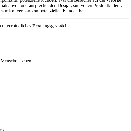
fpunkt für potenzielle Kunden. Was die Besucher auf der Website
qualitativen und ansprechenden Design, sinnvollen Produktbildern,
l zur Konversion von potenziellen Kunden bei.
in unverbindliches Beratungsgespräch.
st. Menschen sehen…
ches…