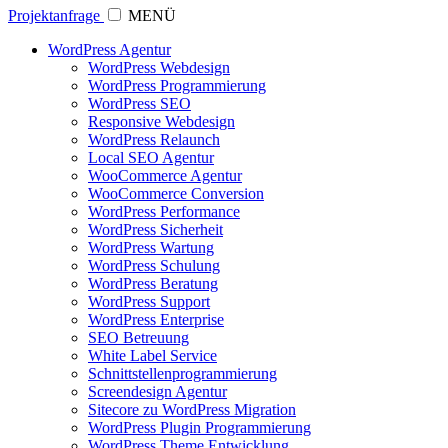
Projektanfrage
MENÜ
WordPress Agentur
WordPress Webdesign
WordPress Programmierung
WordPress SEO
Responsive Webdesign
WordPress Relaunch
Local SEO Agentur
WooCommerce Agentur
WooCommerce Conversion
WordPress Performance
WordPress Sicherheit
WordPress Wartung
WordPress Schulung
WordPress Beratung
WordPress Support
WordPress Enterprise
SEO Betreuung
White Label Service
Schnittstellenprogrammierung
Screendesign Agentur
Sitecore zu WordPress Migration
WordPress Plugin Programmierung
WordPress Theme Entwicklung