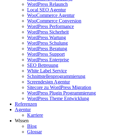
WordPress Relaunch
Local SEO Agentur
WooCommerce Agentur
WooCommerce Conversion
WordPress Performance
WordPress Sicherheit
WordPress Wartung
WordPress Schulung
WordPress Beratung
WordPress Support
WordPress Enterprise
SEO Betreuung
White Label Service
Schnittstellenprogrammierung
Screendesign Agentur
Sitecore zu WordPress Migration
WordPress Plugin Programmierung
WordPress Theme Entwicklung
Referenzen
Agentur
Karriere
Wissen
Blog
Glossar